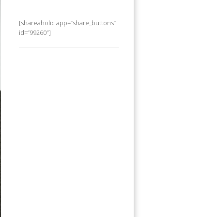
[shareaholic app=“share_buttons“
id=“99260″]