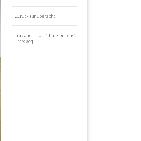
» Zurück zur Übersicht
[shareaholic app=“share_buttons“
id=“99260″]